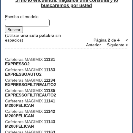
Si no lo encuentra, háganos una consulta y lo
buscaremos por usted
Escriba el modelo
(Utilizar
una sola palabra
sin
espacios)
Página
2
de
4
<
Anterior
Siguiente >
Cafeteras MAGIMIX
11131
EXPRESSO2
Cafeteras MAGIMIX
11133
EXPRESSOAUTO2
Cafeteras MAGIMIX
11134
EXPRESSOFILTREAUTO2
Cafeteras MAGIMIX
11135
EXPRESSOFILTREAUTO2
Cafeteras MAGIMIX
11141
M200PELICAN
Cafeteras MAGIMIX
11142
M200PELICAN
Cafeteras MAGIMIX
11143
M200PELICAN
Cafeteras MAGIMIX
11163