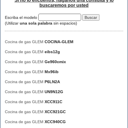
Si no lo encuentra, háganos una consulta y lo
buscaremos por usted
Escriba el modelo
(Utilizar
una sola palabra
sin espacios)
Cocina de gas GLEM
COCINA-GLEM
Cocina de gas GLEM
eibs12g
Cocina de gas GLEM
Ge960cmix
Cocina de gas GLEM
Mx96ib
Cocina de gas GLEM
P6LN2A
Cocina de gas GLEM
UN9N12G
Cocina de gas GLEM
XCC911C
Cocina de gas GLEM
XCC921GC
Cocina de gas GLEM
XCC940CG