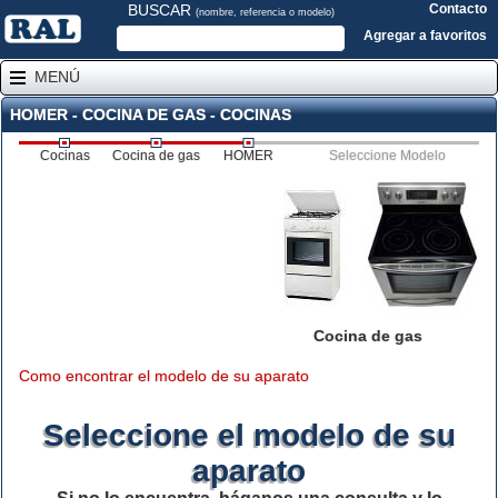
BUSCAR
Contacto
(nombre, referencia o modelo)
Agregar a favoritos
MENÚ
HOMER - COCINA DE GAS - COCINAS
Cocinas
Cocina de gas
HOMER
Seleccione Modelo
Cocina de gas
Como encontrar el modelo de su aparato
Seleccione el modelo de su
aparato