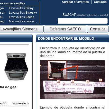
Agregar a favoritos
Contacto
stos Lavavajillas
gor
Lavavajillas
Balay
sch
Lavavajillas
Bluesky
BUSCAR
(nombre, referencia o modelo)
EG
Lavavajillas
Edesa
meg
Más marcas lavavaj.
Lavavajillas Siemens
Cafeteras SAECO
Consulta
DÓNDE ENCONTRAR EL MODELO
Encontrará la etiqueta de identificación en
uno de los lados del marco de la puerta o
del horno
na de gas
e
60
Siguiente >
Ejemplo de etiqueta donde encontrar el