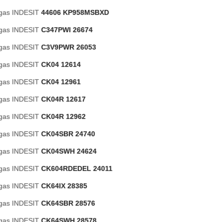
 gas INDESIT
44606 KP958MSBXD
 gas INDESIT
C347PWI 26674
 gas INDESIT
C3V9PWR 26053
 gas INDESIT
CK04 12614
 gas INDESIT
CK04 12961
 gas INDESIT
CK04R 12617
 gas INDESIT
CK04R 12962
 gas INDESIT
CK04SBR 24740
 gas INDESIT
CK04SWH 24624
 gas INDESIT
CK604RDEDEL 24011
 gas INDESIT
CK64IX 28385
 gas INDESIT
CK64SBR 28576
 gas INDESIT
CK64SWH 28578