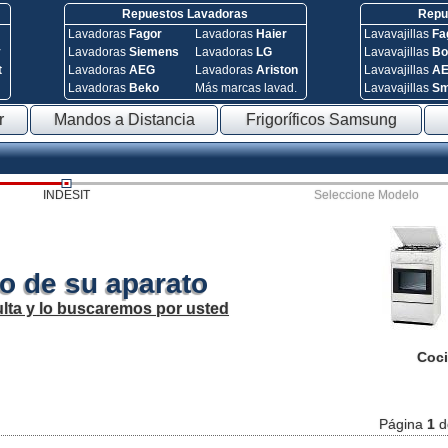
Repuestos Lavadoras
Repue
Lavadoras
Fagor
Lavadoras
Haier
Lavavajillas
Fa
y
Lavadoras
Siemens
Lavadoras
LG
Lavavajillas
Bo
t
Lavadoras
AEG
Lavadoras
Ariston
Lavavajillas
A
Lavadoras
Beko
Más marcas lavad.
Lavavajillas
S
r
Mandos a Distancia
Frigoríficos Samsung
INDESIT
Seleccione Modelo
o de su aparato
lta y lo buscaremos por usted
Coci
Página
1
d