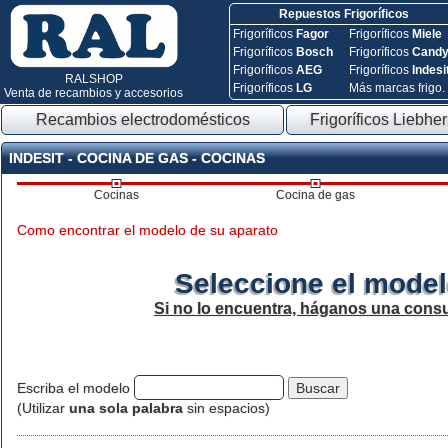
Repuestos Frigoríficos
Frigoríficos
Fagor
Frigoríficos
Miele
Frigoríficos
Bosch
Frigoríficos
Cand
Frigoríficos
AEG
Frigoríficos
Indesi
RALSHOP
Frigoríficos
LG
Más marcas frigo.
Venta de recambios y accesorios
Recambios electrodomésticos
Frigoríficos Liebher
INDESIT - COCINA DE GAS - COCINAS
Cocinas
Cocina de gas
Como encontrar el modelo de su aparato
Seleccione el model
Si no lo encuentra, háganos una consu
Escriba el modelo
(Utilizar
una sola palabra
sin espacios)