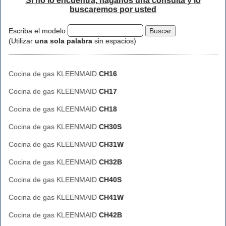
Si no lo encuentra, háganos una consulta y lo
buscaremos por usted
Escriba el modelo
(Utilizar
una sola palabra
sin espacios)
Cocina de gas KLEENMAID
CH16
Cocina de gas KLEENMAID
CH17
Cocina de gas KLEENMAID
CH18
Cocina de gas KLEENMAID
CH30S
Cocina de gas KLEENMAID
CH31W
Cocina de gas KLEENMAID
CH32B
Cocina de gas KLEENMAID
CH40S
Cocina de gas KLEENMAID
CH41W
Cocina de gas KLEENMAID
CH42B