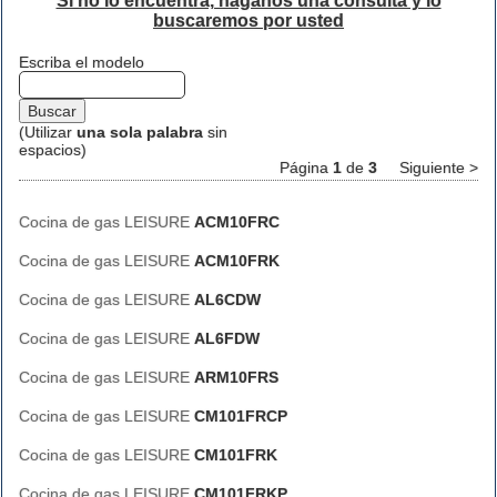
Si no lo encuentra, háganos una consulta y lo
buscaremos por usted
Escriba el modelo
(Utilizar
una sola palabra
sin
espacios)
Página
1
de
3
Siguiente >
Cocina de gas LEISURE
ACM10FRC
Cocina de gas LEISURE
ACM10FRK
Cocina de gas LEISURE
AL6CDW
Cocina de gas LEISURE
AL6FDW
Cocina de gas LEISURE
ARM10FRS
Cocina de gas LEISURE
CM101FRCP
Cocina de gas LEISURE
CM101FRK
Cocina de gas LEISURE
CM101FRKP