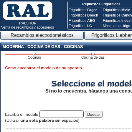
Repuestos Frigoríficos
Frigoríficos
Fagor
Frigoríficos
Miele
Frigoríficos
Bosch
Frigoríficos
Cand
Frigoríficos
AEG
Frigoríficos
Indesi
RALSHOP
Frigoríficos
LG
Más marcas frigo.
Venta de recambios y accesorios
Recambios electrodomésticos
Frigoríficos Liebher
MODERNA - COCINA DE GAS - COCINAS
Cocinas
Cocina de gas
Como encontrar el modelo de su aparato
Seleccione el model
Si no lo encuentra, háganos una consu
Escriba el modelo
(Utilizar
una sola palabra
sin espacios)