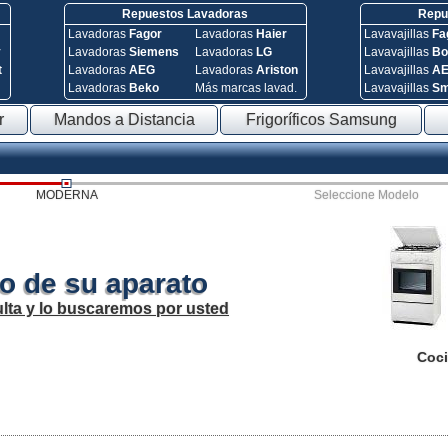
Repuestos Lavadoras
Repue
Lavadoras
Fagor
Lavadoras
Haier
Lavavajillas
Fa
y
Lavadoras
Siemens
Lavadoras
LG
Lavavajillas
Bo
t
Lavadoras
AEG
Lavadoras
Ariston
Lavavajillas
A
Lavadoras
Beko
Más marcas lavad.
Lavavajillas
S
r
Mandos a Distancia
Frigoríficos Samsung
MODERNA
Seleccione Modelo
o de su aparato
lta y lo buscaremos por usted
Coci