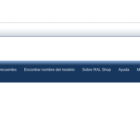
frecuentes
Encontrar nombre del modelo
Sobre RAL Shop
Ayuda
M