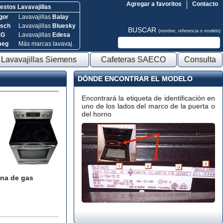
Agregar a favoritos
Contacto
stos Lavavajillas
gor
Lavavajillas
Balay
sch
Lavavajillas
Bluesky
BUSCAR
(nombre, referencia o modelo)
EG
Lavavajillas
Edesa
meg
Más marcas lavavaj.
Lavavajillas Siemens
Cafeteras SAECO
Consulta
DÓNDE ENCONTRAR EL MODELO
Encontrará la etiqueta de identificación en
uno de los lados del marco de la puerta o
del horno
na de gas