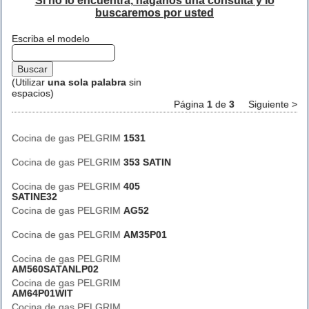
Si no lo encuentra, háganos una consulta y lo
buscaremos por usted
Escriba el modelo
(Utilizar
una sola palabra
sin
espacios)
Página
1
de
3
Siguiente >
Cocina de gas PELGRIM
1531
Cocina de gas PELGRIM
353 SATIN
Cocina de gas PELGRIM
405
SATINE32
Cocina de gas PELGRIM
AG52
Cocina de gas PELGRIM
AM35P01
Cocina de gas PELGRIM
AM560SATANLP02
Cocina de gas PELGRIM
AM64P01WIT
Cocina de gas PELGRIM