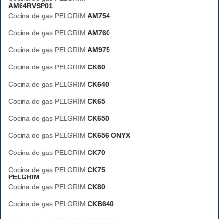
AM64RVSP01
Cocina de gas PELGRIM
AM754
Cocina de gas PELGRIM
AM760
Cocina de gas PELGRIM
AM975
Cocina de gas PELGRIM
CK60
Cocina de gas PELGRIM
CK640
Cocina de gas PELGRIM
CK65
Cocina de gas PELGRIM
CK650
Cocina de gas PELGRIM
CK656 ONYX
Cocina de gas PELGRIM
CK70
Cocina de gas PELGRIM
CK75
PELGRIM
Cocina de gas PELGRIM
CK80
Cocina de gas PELGRIM
CKB640