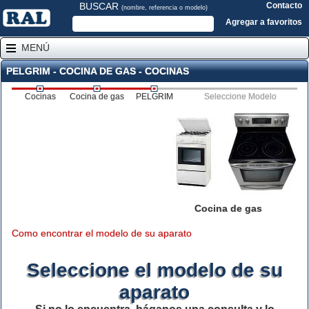
BUSCAR
Contacto
(nombre, referencia o modelo)
Agregar a favoritos
MENÚ
PELGRIM - COCINA DE GAS - COCINAS
Cocinas
Cocina de gas
PELGRIM
Seleccione Modelo
Cocina de gas
Como encontrar el modelo de su aparato
Seleccione el modelo de su
aparato