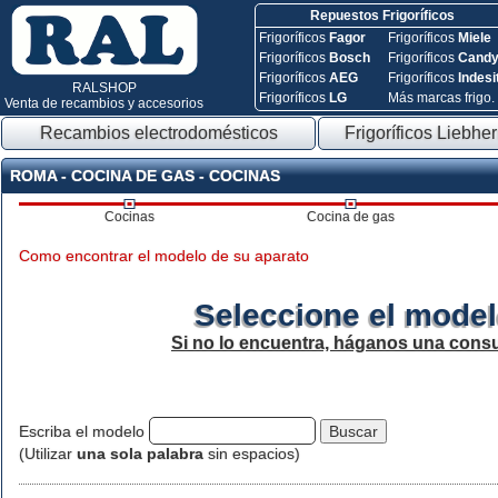
Repuestos Frigoríficos
Frigoríficos
Fagor
Frigoríficos
Miele
Frigoríficos
Bosch
Frigoríficos
Cand
Frigoríficos
AEG
Frigoríficos
Indesi
RALSHOP
Frigoríficos
LG
Más marcas frigo.
Venta de recambios y accesorios
Recambios electrodomésticos
Frigoríficos Liebher
ROMA - COCINA DE GAS - COCINAS
Cocinas
Cocina de gas
Como encontrar el modelo de su aparato
Seleccione el model
Si no lo encuentra, háganos una consu
Escriba el modelo
(Utilizar
una sola palabra
sin espacios)