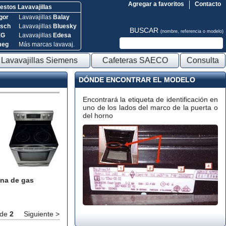
Agregar a favoritos
Contacto
stos Lavavajillas
gor
Lavavajillas
Balay
sch
Lavavajillas
Bluesky
BUSCAR
(nombre, referencia o modelo)
EG
Lavavajillas
Edesa
meg
Más marcas lavavaj.
Lavavajillas Siemens
Cafeteras SAECO
Consulta
DÓNDE ENCONTRAR EL MODELO
Encontrará la etiqueta de identificación en
uno de los lados del marco de la puerta o
del horno
na de gas
de
2
Siguiente >