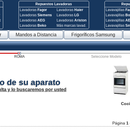
Repuestos Lavadoras
Repue
Lavadoras
Fagor
Lavadoras
Haier
Lavavajillas
Fa
y
Lavadoras
Siemens
Lavadoras
LG
Lavavajillas
Bo
t
Lavadoras
AEG
Lavadoras
Ariston
Lavavajillas
A
Lavadoras
Beko
Más marcas lavad.
Lavavajillas
S
r
Mandos a Distancia
Frigoríficos Samsung
ROMA
Seleccione Modelo
o de su aparato
lta y lo buscaremos por usted
Coci
Página
1