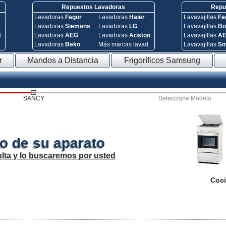
Repuestos Lavadoras
Repue
Lavadoras
Fagor
Lavadoras
Haier
Lavavajillas
Fa
y
Lavadoras
Siemens
Lavadoras
LG
Lavavajillas
Bo
t
Lavadoras
AEG
Lavadoras
Ariston
Lavavajillas
A
Lavadoras
Beko
Más marcas lavad.
Lavavajillas
S
r
Mandos a Distancia
Frigoríficos Samsung
SANCY
Seleccione Modelo
o de su aparato
lta y lo buscaremos por usted
Coci