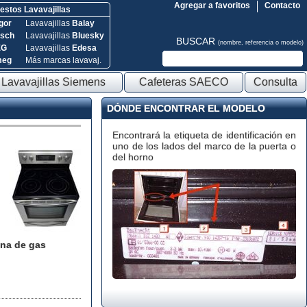
Agregar a favoritos
Contacto
stos Lavavajillas
gor
Lavavajillas
Balay
sch
Lavavajillas
Bluesky
BUSCAR
(nombre, referencia o modelo)
EG
Lavavajillas
Edesa
meg
Más marcas lavavaj.
Lavavajillas Siemens
Cafeteras SAECO
Consulta
DÓNDE ENCONTRAR EL MODELO
Encontrará la etiqueta de identificación en
uno de los lados del marco de la puerta o
del horno
na de gas