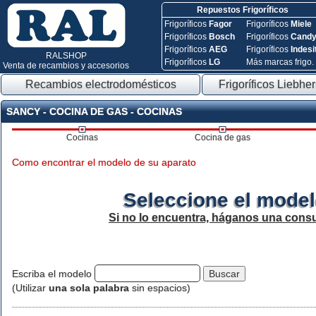
Repuestos Frigoríficos
Frigoríficos
Fagor
Frigoríficos
Miele
Frigoríficos
Bosch
Frigoríficos
Cand
Frigoríficos
AEG
Frigoríficos
Indesi
RALSHOP
Frigoríficos
LG
Más marcas frigo.
Venta de recambios y accesorios
Recambios electrodomésticos
Frigoríficos Liebher
SANCY - COCINA DE GAS - COCINAS
Cocinas
Cocina de gas
Como encontrar el modelo de su aparato
Seleccione el model
Si no lo encuentra, háganos una consu
Escriba el modelo
(Utilizar
una sola palabra
sin espacios)