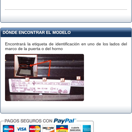
DÓNDE ENCONTRAR EL MODELO
Encontrará la etiqueta de identificación en uno de los lados del
marco de la puerta o del horno