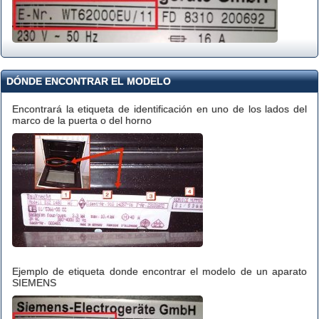
DÓNDE ENCONTRAR EL MODELO
Encontrará la etiqueta de identificación en uno de los lados del
marco de la puerta o del horno
Ejemplo de etiqueta donde encontrar el modelo de un aparato
SIEMENS