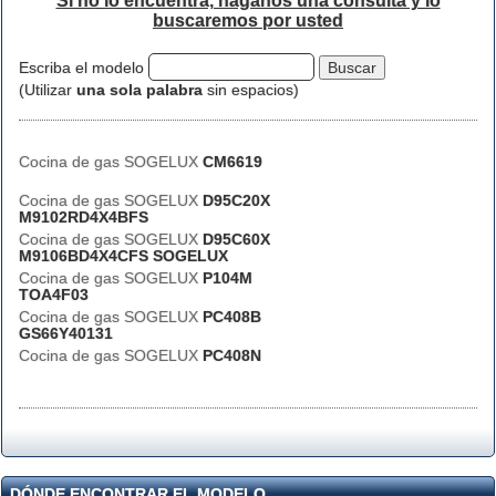
Si no lo encuentra, háganos una consulta y lo
buscaremos por usted
Escriba el modelo
(Utilizar
una sola palabra
sin espacios)
Cocina de gas SOGELUX
CM6619
Cocina de gas SOGELUX
D95C20X
M9102RD4X4BFS
Cocina de gas SOGELUX
D95C60X
M9106BD4X4CFS SOGELUX
Cocina de gas SOGELUX
P104M
TOA4F03
Cocina de gas SOGELUX
PC408B
GS66Y40131
Cocina de gas SOGELUX
PC408N
DÓNDE ENCONTRAR EL MODELO