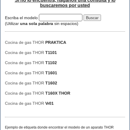
Si no lo encuentra, háganos una consulta y lo
buscaremos por usted
Escriba el modelo
(Utilizar
una sola palabra
sin espacios)
Cocina de gas THOR
PRAKTICA
Cocina de gas THOR
T1101
Cocina de gas THOR
T1102
Cocina de gas THOR
T1601
Cocina de gas THOR
T1602
Cocina de gas THOR
T160X THOR
Cocina de gas THOR
Vr01
Ejemplo de etiqueta donde encontrar el modelo de un aparato THOR