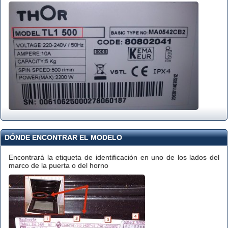
DÓNDE ENCONTRAR EL MODELO
Encontrará la etiqueta de identificación en uno de los lados del
marco de la puerta o del horno