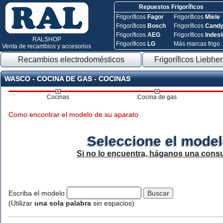
Repuestos Frigoríficos
Frigoríficos
Fagor
Frigoríficos
Miele
Frigoríficos
Bosch
Frigoríficos
Cand
Frigoríficos
AEG
Frigoríficos
Indesi
RALSHOP
Frigoríficos
LG
Más marcas frigo.
Venta de recambios y accesorios
Recambios electrodomésticos
Frigoríficos Liebher
WASCO - COCINA DE GAS - COCINAS
Cocinas
Cocina de gas
Como encontrar el modelo de su aparato
Seleccione el model
Si no lo encuentra, háganos una consu
Escriba el modelo
(Utilizar
una sola palabra
sin espacios)