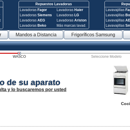
Repuestos Lavadoras
Repue
Lavadoras
Fagor
Lavadoras
Haier
Lavavajillas
Fa
y
Lavadoras
Siemens
Lavadoras
LG
Lavavajillas
Bo
t
Lavadoras
AEG
Lavadoras
Ariston
Lavavajillas
A
Lavadoras
Beko
Más marcas lavad.
Lavavajillas
S
r
Mandos a Distancia
Frigoríficos Samsung
WASCO
Seleccione Modelo
o de su aparato
lta y lo buscaremos por usted
Coci