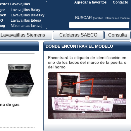
Agregar a favoritos
Contacto
stos Lavavajillas
gor
Lavavajillas
Balay
sch
Lavavajillas
Bluesky
BUSCAR
(nombre, referencia o modelo)
EG
Lavavajillas
Edesa
meg
Más marcas lavavaj.
Lavavajillas Siemens
Cafeteras SAECO
Consulta
DÓNDE ENCONTRAR EL MODELO
Encontrará la etiqueta de identificación en
uno de los lados del marco de la puerta o
del horno
na de gas