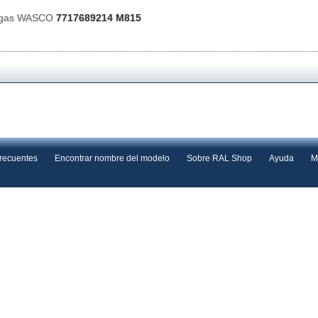
e gas WASCO
7717689214 M815
frecuentes
Encontrar nombre del modelo
Sobre RAL Shop
Ayuda
M