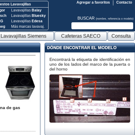
Agregar a favoritos
Contacto
stos Lavavajillas
gor
Lavavajillas
Balay
sch
Lavavajillas
Bluesky
BUSCAR
(nombre, referencia o modelo)
EG
Lavavajillas
Edesa
meg
Más marcas lavavaj.
Lavavajillas Siemens
Cafeteras SAECO
Consulta
DÓNDE ENCONTRAR EL MODELO
Encontrará la etiqueta de identificación en
uno de los lados del marco de la puerta o
del horno
na de gas