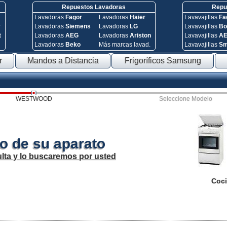
Repuestos Lavadoras
Repue
Lavadoras
Fagor
Lavadoras
Haier
Lavavajillas
Fa
y
Lavadoras
Siemens
Lavadoras
LG
Lavavajillas
Bo
t
Lavadoras
AEG
Lavadoras
Ariston
Lavavajillas
A
Lavadoras
Beko
Más marcas lavad.
Lavavajillas
S
r
Mandos a Distancia
Frigoríficos Samsung
WESTWOOD
Seleccione Modelo
o de su aparato
lta y lo buscaremos por usted
Coci