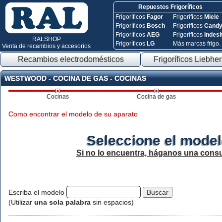
Repuestos Frigoríficos
Frigoríficos
Fagor
Frigoríficos
Miele
Frigoríficos
Bosch
Frigoríficos
Cand
Frigoríficos
AEG
Frigoríficos
Indesi
RALSHOP
Frigoríficos
LG
Más marcas frigo.
Venta de recambios y accesorios
Recambios electrodomésticos
Frigoríficos Liebher
WESTWOOD - COCINA DE GAS - COCINAS
Cocinas
Cocina de gas
Como encontrar el modelo de su aparato
Seleccione el model
Si no lo encuentra, háganos una consu
Escriba el modelo
(Utilizar
una sola palabra
sin espacios)