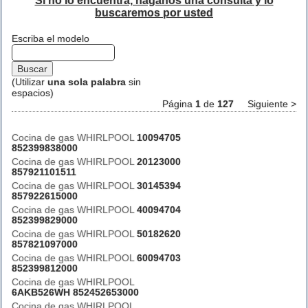
Si no lo encuentra, háganos una consulta y lo
buscaremos por usted
Escriba el modelo
(Utilizar
una sola palabra
sin
espacios)
Página
1
de
127
Siguiente >
Cocina de gas WHIRLPOOL
10094705
852399838000
Cocina de gas WHIRLPOOL
20123000
857921101511
Cocina de gas WHIRLPOOL
30145394
857922615000
Cocina de gas WHIRLPOOL
40094704
852399829000
Cocina de gas WHIRLPOOL
50182620
857821097000
Cocina de gas WHIRLPOOL
60094703
852399812000
Cocina de gas WHIRLPOOL
6AKB526WH 852452653000
Cocina de gas WHIRLPOOL