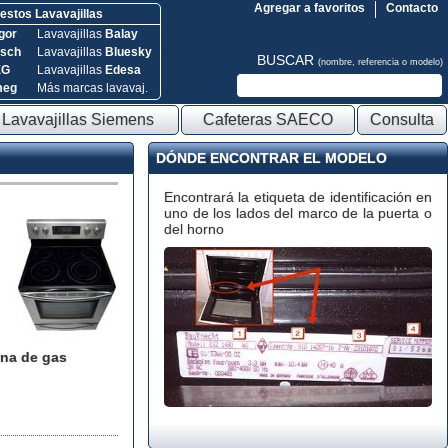
Agregar a favoritos
Contacto
stos Lavavajillas
gor
Lavavajillas
Balay
sch
Lavavajillas
Bluesky
BUSCAR
(nombre, referencia o modelo)
EG
Lavavajillas
Edesa
meg
Más marcas lavavaj.
Lavavajillas Siemens
Cafeteras SAECO
Consulta
DÓNDE ENCONTRAR EL MODELO
Encontrará la etiqueta de identificación en
uno de los lados del marco de la puerta o
del horno
na de gas