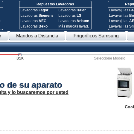
Repuestos Lavadoras
Repue
Lavadoras
Fagor
Lavadoras
Haier
Lavavajillas
Fa
y
Lavadoras
Siemens
Lavadoras
LG
Lavavajillas
Bo
t
Lavadoras
AEG
Lavadoras
Ariston
Lavavajillas
A
Lavadoras
Beko
Más marcas lavad.
Lavavajillas
S
r
Mandos a Distancia
Frigoríficos Samsung
BSK
Seleccione Modelo
o de su aparato
lta y lo buscaremos por usted
Coci