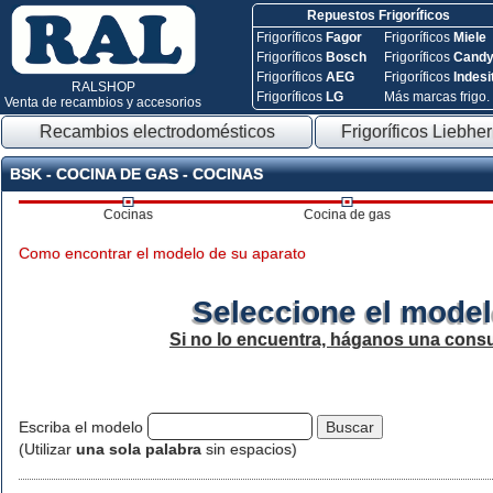
Repuestos Frigoríficos
Frigoríficos
Fagor
Frigoríficos
Miele
Frigoríficos
Bosch
Frigoríficos
Cand
Frigoríficos
AEG
Frigoríficos
Indesi
RALSHOP
Frigoríficos
LG
Más marcas frigo.
Venta de recambios y accesorios
Recambios electrodomésticos
Frigoríficos Liebher
BSK - COCINA DE GAS - COCINAS
Cocinas
Cocina de gas
Como encontrar el modelo de su aparato
Seleccione el model
Si no lo encuentra, háganos una consu
Escriba el modelo
(Utilizar
una sola palabra
sin espacios)