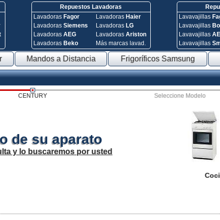
Repuestos Lavadoras
Repue
Lavadoras
Fagor
Lavadoras
Haier
Lavavajillas
Fa
y
Lavadoras
Siemens
Lavadoras
LG
Lavavajillas
Bo
t
Lavadoras
AEG
Lavadoras
Ariston
Lavavajillas
A
Lavadoras
Beko
Más marcas lavad.
Lavavajillas
S
r
Mandos a Distancia
Frigoríficos Samsung
CENTURY
Seleccione Modelo
o de su aparato
lta y lo buscaremos por usted
Coci