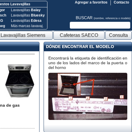
Agregar a favoritos
Contacto
stos Lavavajillas
gor
Lavavajillas
Balay
sch
Lavavajillas
Bluesky
BUSCAR
(nombre, referencia o modelo)
EG
Lavavajillas
Edesa
meg
Más marcas lavavaj.
Lavavajillas Siemens
Cafeteras SAECO
Consulta
DÓNDE ENCONTRAR EL MODELO
Encontrará la etiqueta de identificación en
uno de los lados del marco de la puerta o
del horno
na de gas