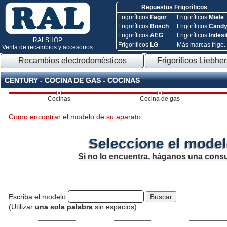
Repuestos Frigoríficos
Frigoríficos
Fagor
Frigoríficos
Miele
Frigoríficos
Bosch
Frigoríficos
Cand
Frigoríficos
AEG
Frigoríficos
Indesi
RALSHOP
Frigoríficos
LG
Más marcas frigo.
Venta de recambios y accesorios
Recambios electrodomésticos
Frigoríficos Liebher
CENTURY - COCINA DE GAS - COCINAS
Cocinas
Cocina de gas
Como encontrar el modelo de su aparato
Seleccione el model
Si no lo encuentra, háganos una consu
Escriba el modelo
(Utilizar
una sola palabra
sin espacios)