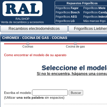
Repuestos Frigoríficos
Frigoríficos
Fagor
Frigoríficos
Miele
Frigoríficos
Bosch
Frigoríficos
Cand
Frigoríficos
AEG
Frigoríficos
Indesi
RALSHOP
Frigoríficos
LG
Más marcas frigo.
Venta de recambios y accesorios
Recambios electrodomésticos
Frigoríficos Liebher
CHROMEX - COCINA DE GAS - COCINAS
Cocinas
Cocina de gas
Como encontrar el modelo de su aparato
Seleccione el model
Si no lo encuentra, háganos una consu
Escriba el modelo
(Utilizar
una sola palabra
sin espacios)