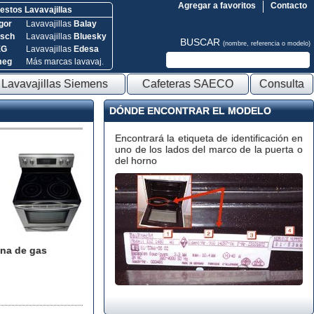
Agregar a favoritos
Contacto
stos Lavavajillas
gor
Lavavajillas
Balay
sch
Lavavajillas
Bluesky
BUSCAR
(nombre, referencia o modelo)
EG
Lavavajillas
Edesa
meg
Más marcas lavavaj.
Lavavajillas Siemens
Cafeteras SAECO
Consulta
DÓNDE ENCONTRAR EL MODELO
Encontrará la etiqueta de identificación en
uno de los lados del marco de la puerta o
del horno
na de gas