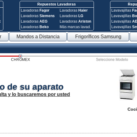
Repuestos Lavadoras
Repue
Lavadoras
Fagor
Lavadoras
Haier
Lavavajillas
Fa
y
Lavadoras
Siemens
Lavadoras
LG
Lavavajillas
Bo
t
Lavadoras
AEG
Lavadoras
Ariston
Lavavajillas
A
Lavadoras
Beko
Más marcas lavad.
Lavavajillas
S
r
Mandos a Distancia
Frigoríficos Samsung
CHROMEX
Seleccione Modelo
o de su aparato
lta y lo buscaremos por usted
Coci