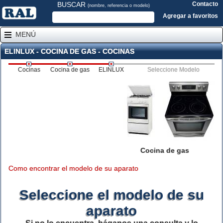
BUSCAR
Contacto
(nombre, referencia o modelo)
Agregar a favoritos
MENÚ
ELINLUX - COCINA DE GAS - COCINAS
Cocinas
Cocina de gas
ELINLUX
Seleccione Modelo
Cocina de gas
Como encontrar el modelo de su aparato
Seleccione el modelo de su
aparato