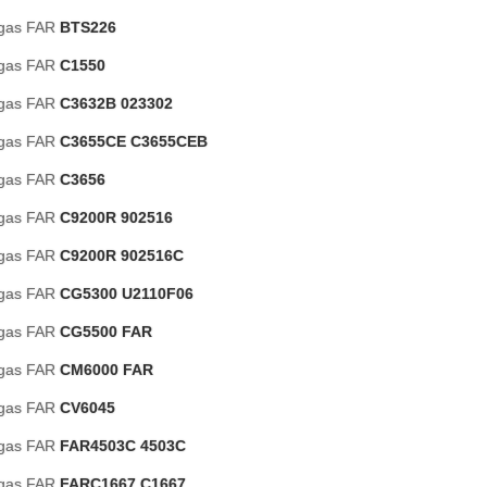
 gas FAR
BTS226
 gas FAR
C1550
 gas FAR
C3632B 023302
 gas FAR
C3655CE C3655CEB
 gas FAR
C3656
 gas FAR
C9200R 902516
 gas FAR
C9200R 902516C
 gas FAR
CG5300 U2110F06
 gas FAR
CG5500 FAR
 gas FAR
CM6000 FAR
 gas FAR
CV6045
 gas FAR
FAR4503C 4503C
 gas FAR
FARC1667 C1667