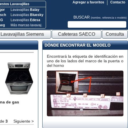
Agregar a favoritos
Contacto
stos Lavavajillas
gor
Lavavajillas
Balay
sch
Lavavajillas
Bluesky
BUSCAR
(nombre, referencia o modelo)
EG
Lavavajillas
Edesa
meg
Más marcas lavavaj.
Lavavajillas Siemens
Cafeteras SAECO
Consulta
DÓNDE ENCONTRAR EL MODELO
Encontrará la etiqueta de identificación en
uno de los lados del marco de la puerta o
del horno
na de gas
de
3
Siguiente >