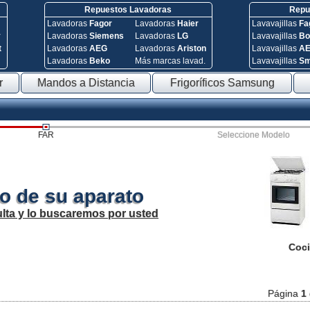
Repuestos Lavadoras
Repue
Lavadoras
Fagor
Lavadoras
Haier
Lavavajillas
Fa
y
Lavadoras
Siemens
Lavadoras
LG
Lavavajillas
Bo
t
Lavadoras
AEG
Lavadoras
Ariston
Lavavajillas
A
Lavadoras
Beko
Más marcas lavad.
Lavavajillas
S
r
Mandos a Distancia
Frigoríficos Samsung
FAR
Seleccione Modelo
o de su aparato
lta y lo buscaremos por usted
Coci
Página
1