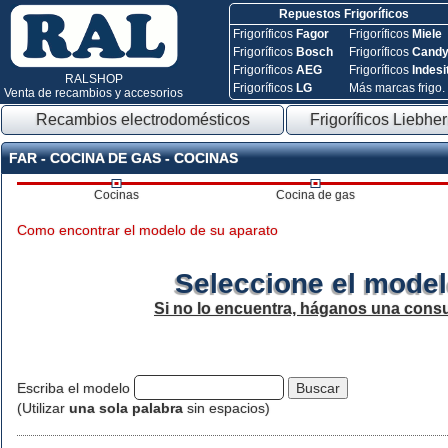
Repuestos Frigoríficos
Frigoríficos
Fagor
Frigoríficos
Miele
Frigoríficos
Bosch
Frigoríficos
Cand
Frigoríficos
AEG
Frigoríficos
Indesi
RALSHOP
Frigoríficos
LG
Más marcas frigo.
Venta de recambios y accesorios
Recambios electrodomésticos
Frigoríficos Liebher
FAR - COCINA DE GAS - COCINAS
Cocinas
Cocina de gas
Como encontrar el modelo de su aparato
Seleccione el model
Si no lo encuentra, háganos una consu
Escriba el modelo
(Utilizar
una sola palabra
sin espacios)