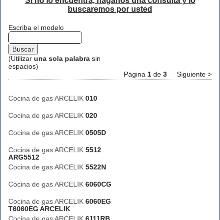
Si no lo encuentra, háganos una consulta y lo
buscaremos por usted
Escriba el modelo
(Utilizar
una sola palabra
sin
espacios)
Página
1
de
3
Siguiente >
Cocina de gas ARCELIK
010
Cocina de gas ARCELIK
020
Cocina de gas ARCELIK
0505D
Cocina de gas ARCELIK
5512
ARG5512
Cocina de gas ARCELIK
5522N
Cocina de gas ARCELIK
6060CG
Cocina de gas ARCELIK
6060EG
T6060EG ARCELIK
Cocina de gas ARCELIK
6111RB