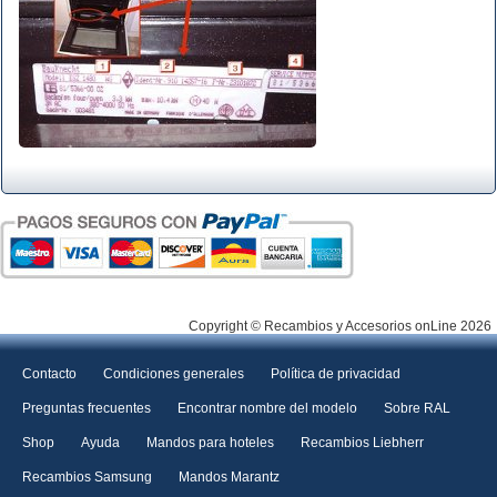
Copyright © Recambios y Accesorios onLine 2026
Contacto
Condiciones generales
Política de privacidad
Preguntas frecuentes
Encontrar nombre del modelo
Sobre RAL
Shop
Ayuda
Mandos para hoteles
Recambios Liebherr
Recambios Samsung
Mandos Marantz