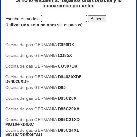
Si no lo encuentra, háganos una consulta y lo
buscaremos por usted
Escriba el modelo
(Utilizar
una sola palabra
sin espacios)
Cocina de gas GERMANIA
C096DX
Cocina de gas GERMANIA
CO85X
Cocina de gas GERMANIA
CO907DX
Cocina de gas GERMANIA
D64020XDF
D64020XDF
Cocina de gas GERMANIA
D85
Cocina de gas GERMANIA
D85C20X
Cocina de gas GERMANIA
D85C20XA
Cocina de gas GERMANIA
D85C21XD
MG104RD6XC
Cocina de gas GERMANIA
D85C24X1
MG102RD5X4FAU