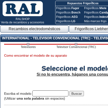
Repuestos Frigoríficos
Frigoríficos
Fagor
Frigoríficos
Miele
Frigoríficos
Bosch
Frigoríficos
Cand
Frigoríficos
AEG
Frigoríficos
Indesi
RALSHOP
Frigoríficos
LG
Más marcas frigo.
Venta de recambios y accesorios
Recambios electrodomésticos
Frigoríficos Liebher
INTERNATIONAL - TELEVISOR CONVENCIONAL (TRC) - TELEVI
Televisores
Televisor Convencional (TRC)
Como encontrar el modelo de su aparato
Seleccione el model
Si no lo encuentra, háganos una consu
Escriba el modelo
(Utilizar
una sola palabra
sin espacios)