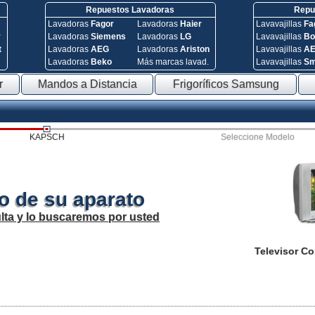
Repuestos Lavadoras
Repue
Lavadoras
Fagor
Lavadoras
Haier
Lavavajillas
Fa
y
Lavadoras
Siemens
Lavadoras
LG
Lavavajillas
Bo
t
Lavadoras
AEG
Lavadoras
Ariston
Lavavajillas
A
Lavadoras
Beko
Más marcas lavad.
Lavavajillas
S
r
Mandos a Distancia
Frigoríficos Samsung
KAPSCH
Seleccione Modelo
o de su aparato
lta y lo buscaremos por usted
Televisor C