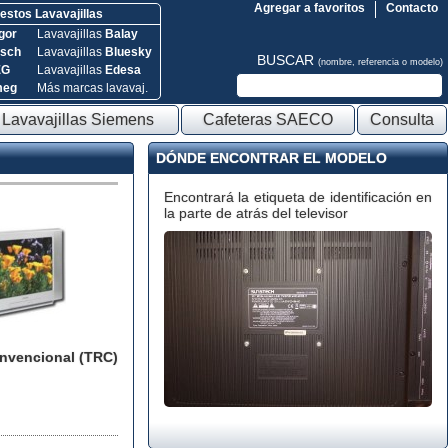
Agregar a favoritos
Contacto
stos Lavavajillas
gor
Lavavajillas
Balay
sch
Lavavajillas
Bluesky
BUSCAR
(nombre, referencia o modelo)
EG
Lavavajillas
Edesa
meg
Más marcas lavavaj.
Lavavajillas Siemens
Cafeteras SAECO
Consulta
DÓNDE ENCONTRAR EL MODELO
Encontrará la etiqueta de identificación en
la parte de atrás del televisor
onvencional (TRC)