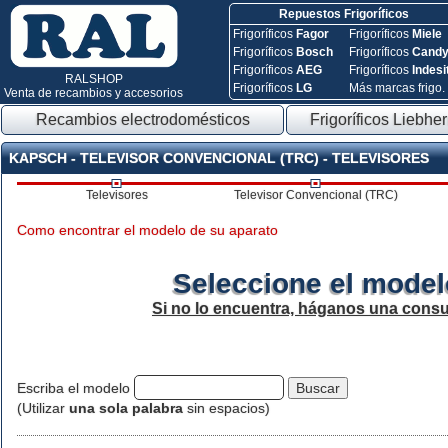
Repuestos Frigoríficos
Frigoríficos
Fagor
Frigoríficos
Miele
Frigoríficos
Bosch
Frigoríficos
Cand
Frigoríficos
AEG
Frigoríficos
Indesi
RALSHOP
Frigoríficos
LG
Más marcas frigo.
Venta de recambios y accesorios
Recambios electrodomésticos
Frigoríficos Liebher
KAPSCH - TELEVISOR CONVENCIONAL (TRC) - TELEVISORES
Televisores
Televisor Convencional (TRC)
Como encontrar el modelo de su aparato
Seleccione el model
Si no lo encuentra, háganos una consu
Escriba el modelo
(Utilizar
una sola palabra
sin espacios)