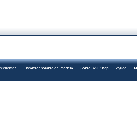
frecuentes
Encontrar nombre del modelo
Sobre RAL Shop
Ayuda
M