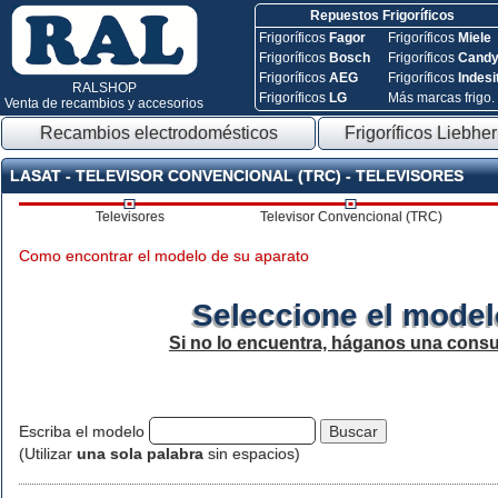
Repuestos Frigoríficos
Frigoríficos
Fagor
Frigoríficos
Miele
Frigoríficos
Bosch
Frigoríficos
Cand
Frigoríficos
AEG
Frigoríficos
Indesi
RALSHOP
Frigoríficos
LG
Más marcas frigo.
Venta de recambios y accesorios
Recambios electrodomésticos
Frigoríficos Liebher
LASAT - TELEVISOR CONVENCIONAL (TRC) - TELEVISORES
Televisores
Televisor Convencional (TRC)
Como encontrar el modelo de su aparato
Seleccione el model
Si no lo encuentra, háganos una consu
Escriba el modelo
(Utilizar
una sola palabra
sin espacios)