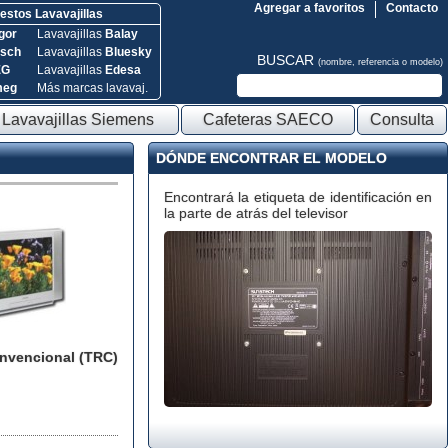
Agregar a favoritos
Contacto
stos Lavavajillas
gor
Lavavajillas
Balay
sch
Lavavajillas
Bluesky
BUSCAR
(nombre, referencia o modelo)
EG
Lavavajillas
Edesa
meg
Más marcas lavavaj.
Lavavajillas Siemens
Cafeteras SAECO
Consulta
DÓNDE ENCONTRAR EL MODELO
Encontrará la etiqueta de identificación en
la parte de atrás del televisor
onvencional (TRC)