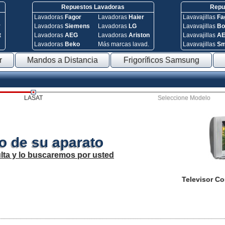
Repuestos Lavadoras
Repue
Lavadoras
Fagor
Lavadoras
Haier
Lavavajillas
Fa
y
Lavadoras
Siemens
Lavadoras
LG
Lavavajillas
Bo
t
Lavadoras
AEG
Lavadoras
Ariston
Lavavajillas
A
Lavadoras
Beko
Más marcas lavad.
Lavavajillas
S
r
Mandos a Distancia
Frigoríficos Samsung
LASAT
Seleccione Modelo
o de su aparato
lta y lo buscaremos por usted
Televisor C