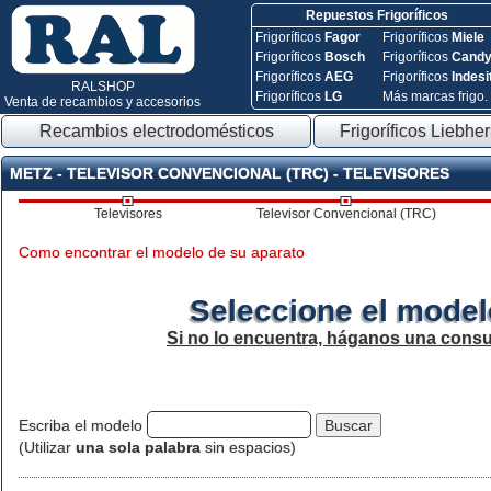
Repuestos Frigoríficos
Frigoríficos
Fagor
Frigoríficos
Miele
Frigoríficos
Bosch
Frigoríficos
Cand
Frigoríficos
AEG
Frigoríficos
Indesi
RALSHOP
Frigoríficos
LG
Más marcas frigo.
Venta de recambios y accesorios
Recambios electrodomésticos
Frigoríficos Liebher
METZ - TELEVISOR CONVENCIONAL (TRC) - TELEVISORES
Televisores
Televisor Convencional (TRC)
Como encontrar el modelo de su aparato
Seleccione el model
Si no lo encuentra, háganos una consu
Escriba el modelo
(Utilizar
una sola palabra
sin espacios)