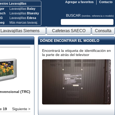
Agregar a favoritos
Contacto
stos Lavavajillas
gor
Lavavajillas
Balay
sch
Lavavajillas
Bluesky
BUSCAR
(nombre, referencia o modelo)
EG
Lavavajillas
Edesa
meg
Más marcas lavavaj.
Lavavajillas Siemens
Cafeteras SAECO
Consulta
DÓNDE ENCONTRAR EL MODELO
Encontrará la etiqueta de identificación en
la parte de atrás del televisor
onvencional (TRC)
e
19
Siguiente >