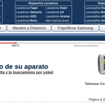
Repuestos Lavadoras
Repue
Lavadoras
Fagor
Lavadoras
Haier
Lavavajillas
Fa
y
Lavadoras
Siemens
Lavadoras
LG
Lavavajillas
Bo
t
Lavadoras
AEG
Lavadoras
Ariston
Lavavajillas
A
Lavadoras
Beko
Más marcas lavad.
Lavavajillas
S
r
Mandos a Distancia
Frigoríficos Samsung
METZ
Seleccione Modelo
o de su aparato
lta y lo buscaremos por usted
Televisor C
Página
1
d