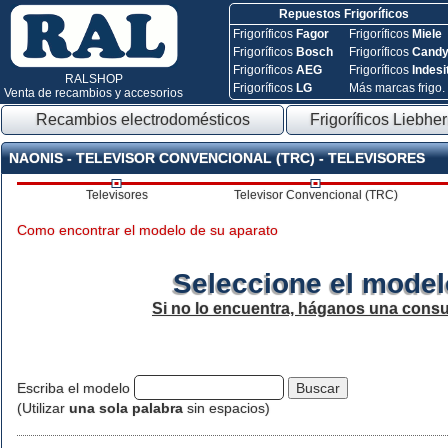
Repuestos Frigoríficos
Frigoríficos
Fagor
Frigoríficos
Miele
Frigoríficos
Bosch
Frigoríficos
Cand
Frigoríficos
AEG
Frigoríficos
Indesi
RALSHOP
Frigoríficos
LG
Más marcas frigo.
Venta de recambios y accesorios
Recambios electrodomésticos
Frigoríficos Liebher
NAONIS - TELEVISOR CONVENCIONAL (TRC) - TELEVISORES
Televisores
Televisor Convencional (TRC)
Como encontrar el modelo de su aparato
Seleccione el model
Si no lo encuentra, háganos una consu
Escriba el modelo
(Utilizar
una sola palabra
sin espacios)