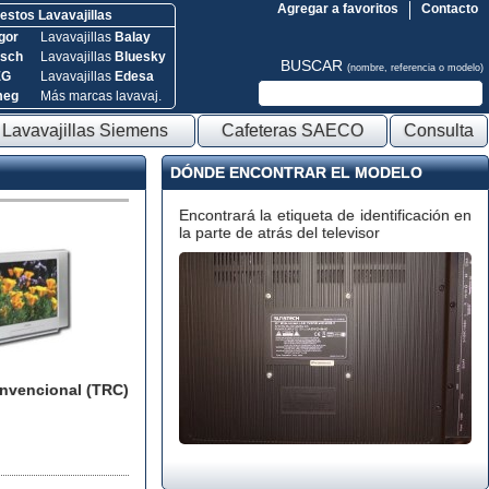
Agregar a favoritos
Contacto
stos Lavavajillas
gor
Lavavajillas
Balay
sch
Lavavajillas
Bluesky
BUSCAR
(nombre, referencia o modelo)
EG
Lavavajillas
Edesa
meg
Más marcas lavavaj.
Lavavajillas Siemens
Cafeteras SAECO
Consulta
DÓNDE ENCONTRAR EL MODELO
Encontrará la etiqueta de identificación en
la parte de atrás del televisor
onvencional (TRC)