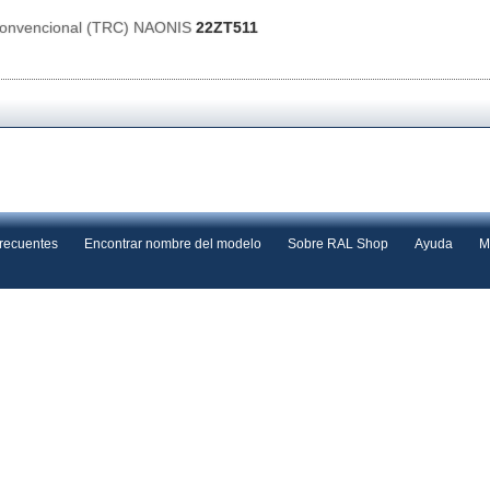
 Convencional (TRC) NAONIS
22ZT511
frecuentes
Encontrar nombre del modelo
Sobre RAL Shop
Ayuda
M