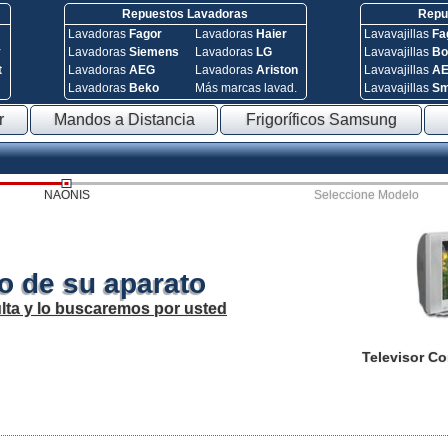
Repuestos Lavadoras
Repue
Lavadoras
Fagor
Lavadoras
Haier
Lavavajillas
Fa
y
Lavadoras
Siemens
Lavadoras
LG
Lavavajillas
Bo
t
Lavadoras
AEG
Lavadoras
Ariston
Lavavajillas
A
Lavadoras
Beko
Más marcas lavad.
Lavavajillas
S
r
Mandos a Distancia
Frigoríficos Samsung
NAONIS
Seleccione Modelo
o de su aparato
lta y lo buscaremos por usted
Televisor C