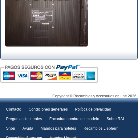
Copyright © Recambios y Accesorios onLine 2026
Contacto
Condiciones generales
Política de privacidad
Preguntas frecuentes
Encontrar nombre del modelo
Sobre RAL
Shop
Ayuda
Mandos para hoteles
Recambios Liebherr