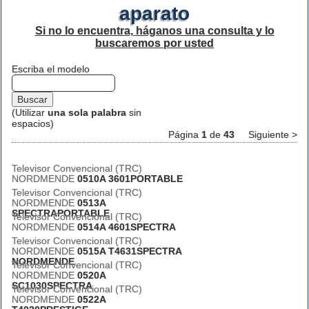
aparato
Si no lo encuentra, háganos una consulta y lo
buscaremos por usted
Escriba el modelo
(Utilizar
una sola palabra
sin
espacios)
Página
1
de
43
Siguiente >
Televisor Convencional (TRC)
NORDMENDE
0510A 3601PORTABLE
Televisor Convencional (TRC)
NORDMENDE
0513A
SPECTRAPORTABLE
Televisor Convencional (TRC)
NORDMENDE
0514A 4601SPECTRA
Televisor Convencional (TRC)
NORDMENDE
0515A T4631SPECTRA
NORDMENDE
Televisor Convencional (TRC)
NORDMENDE
0520A
SC1030SPECTRA
Televisor Convencional (TRC)
NORDMENDE
0522A