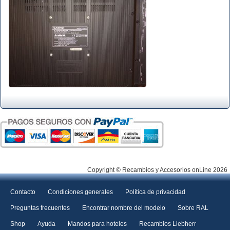
Copyright © Recambios y Accesorios onLine 2026
Contacto
Condiciones generales
Política de privacidad
Preguntas frecuentes
Encontrar nombre del modelo
Sobre RAL
Shop
Ayuda
Mandos para hoteles
Recambios Liebherr