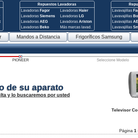
Repuestos Lavadoras
Repue
Lavadoras
Fagor
Lavadoras
Haier
Lavavajillas
Fa
y
Lavadoras
Siemens
Lavadoras
LG
Lavavajillas
Bo
t
Lavadoras
AEG
Lavadoras
Ariston
Lavavajillas
A
Lavadoras
Beko
Más marcas lavad.
Lavavajillas
S
r
Mandos a Distancia
Frigoríficos Samsung
PIONEER
Seleccione Modelo
o de su aparato
lta y lo buscaremos por usted
Televisor C
Página
1