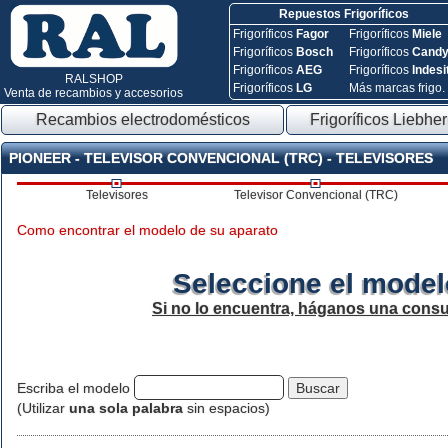
Repuestos Frigoríficos
Frigoríficos
Fagor
Frigoríficos
Miele
Frigoríficos
Bosch
Frigoríficos
Cand
Frigoríficos
AEG
Frigoríficos
Indesi
RALSHOP
Frigoríficos
LG
Más marcas frigo.
Venta de recambios y accesorios
Recambios electrodomésticos
Frigoríficos Liebher
PIONEER - TELEVISOR CONVENCIONAL (TRC) - TELEVISORES
Televisores
Televisor Convencional (TRC)
Como encontrar el modelo de su aparato
Seleccione el model
Si no lo encuentra, háganos una consu
Escriba el modelo
(Utilizar
una sola palabra
sin espacios)