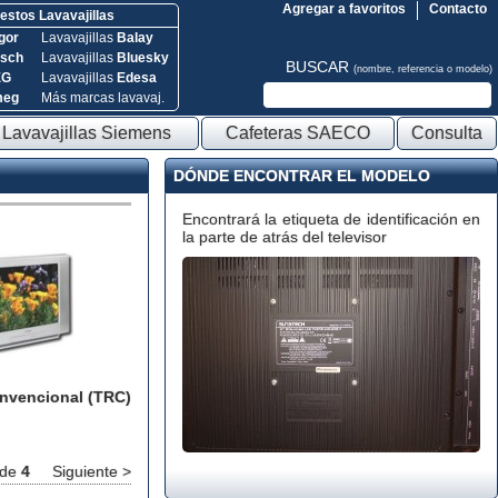
Agregar a favoritos
Contacto
stos Lavavajillas
gor
Lavavajillas
Balay
sch
Lavavajillas
Bluesky
BUSCAR
(nombre, referencia o modelo)
EG
Lavavajillas
Edesa
meg
Más marcas lavavaj.
Lavavajillas Siemens
Cafeteras SAECO
Consulta
DÓNDE ENCONTRAR EL MODELO
Encontrará la etiqueta de identificación en
la parte de atrás del televisor
onvencional (TRC)
de
4
Siguiente >