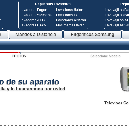
Repuestos Lavadoras
Repue
Lavadoras
Fagor
Lavadoras
Haier
Lavavajillas
Fa
y
Lavadoras
Siemens
Lavadoras
LG
Lavavajillas
Bo
t
Lavadoras
AEG
Lavadoras
Ariston
Lavavajillas
A
Lavadoras
Beko
Más marcas lavad.
Lavavajillas
S
r
Mandos a Distancia
Frigoríficos Samsung
PROTON
Seleccione Modelo
o de su aparato
lta y lo buscaremos por usted
Televisor C