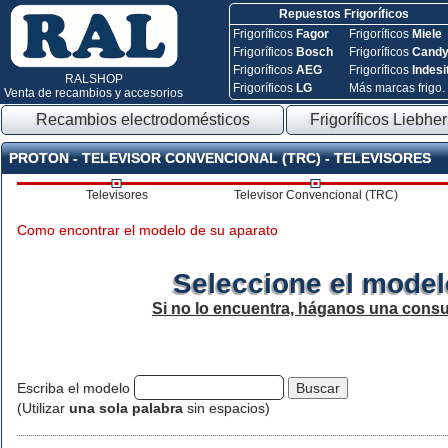
Repuestos Frigoríficos
Frigoríficos
Fagor
Frigoríficos
Miele
Frigoríficos
Bosch
Frigoríficos
Cand
Frigoríficos
AEG
Frigoríficos
Indesi
RALSHOP
Frigoríficos
LG
Más marcas frigo.
Venta de recambios y accesorios
Recambios electrodomésticos
Frigoríficos Liebher
PROTON - TELEVISOR CONVENCIONAL (TRC) - TELEVISORES
Televisores
Televisor Convencional (TRC)
Como encontrar el modelo de su aparato
Seleccione el model
Si no lo encuentra, háganos una consu
Escriba el modelo
(Utilizar
una sola palabra
sin espacios)