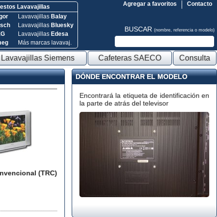
Agregar a favoritos
Contacto
stos Lavavajillas
gor
Lavavajillas
Balay
sch
Lavavajillas
Bluesky
BUSCAR
(nombre, referencia o modelo)
EG
Lavavajillas
Edesa
meg
Más marcas lavavaj.
Lavavajillas Siemens
Cafeteras SAECO
Consulta
DÓNDE ENCONTRAR EL MODELO
Encontrará la etiqueta de identificación en
la parte de atrás del televisor
onvencional (TRC)