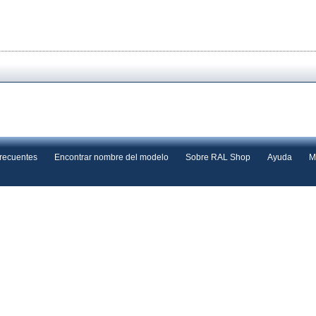
frecuentes
Encontrar nombre del modelo
Sobre RAL Shop
Ayuda
M