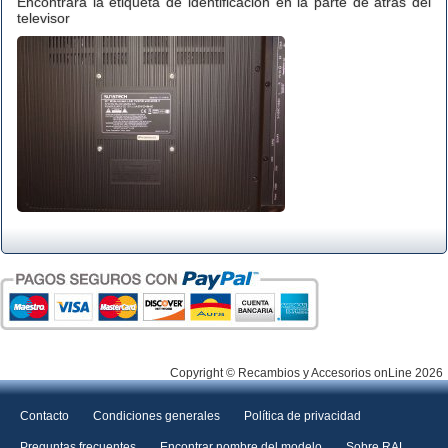
Encontrará la etiqueta de identificación en la parte de atrás del
televisor
Copyright © Recambios y Accesorios onLine 2026
Contacto
Condiciones generales
Política de privacidad
Preguntas frecuentes
Encontrar nombre del modelo
Sobre RAL