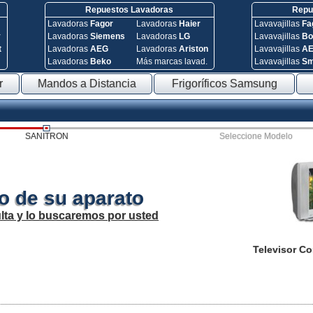
Repuestos Lavadoras
Repue
Lavadoras
Fagor
Lavadoras
Haier
Lavavajillas
Fa
y
Lavadoras
Siemens
Lavadoras
LG
Lavavajillas
Bo
t
Lavadoras
AEG
Lavadoras
Ariston
Lavavajillas
A
Lavadoras
Beko
Más marcas lavad.
Lavavajillas
S
r
Mandos a Distancia
Frigoríficos Samsung
SANITRON
Seleccione Modelo
o de su aparato
lta y lo buscaremos por usted
Televisor C