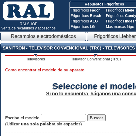
Repuestos Frigoríficos
Frigoríficos
Fagor
Frigoríficos
Miele
Frigoríficos
Bosch
Frigoríficos
Cand
Frigoríficos
AEG
Frigoríficos
Indesi
RALSHOP
Frigoríficos
LG
Más marcas frigo.
Venta de recambios y accesorios
Recambios electrodomésticos
Frigoríficos Liebher
SANITRON - TELEVISOR CONVENCIONAL (TRC) - TELEVISORES
Televisores
Televisor Convencional (TRC)
Como encontrar el modelo de su aparato
Seleccione el model
Si no lo encuentra, háganos una consu
Escriba el modelo
(Utilizar
una sola palabra
sin espacios)