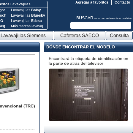
Agregar a favoritos
Contacto
stos Lavavajillas
gor
Lavavajillas
Balay
sch
Lavavajillas
Bluesky
BUSCAR
(nombre, referencia o modelo)
EG
Lavavajillas
Edesa
meg
Más marcas lavavaj.
Lavavajillas Siemens
Cafeteras SAECO
Consulta
DÓNDE ENCONTRAR EL MODELO
Encontrará la etiqueta de identificación en
la parte de atrás del televisor
onvencional (TRC)