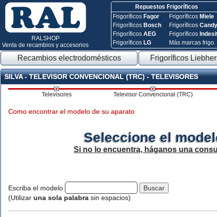
Repuestos Frigoríficos
Frigoríficos
Fagor
Frigoríficos
Miele
Frigoríficos
Bosch
Frigoríficos
Cand
Frigoríficos
AEG
Frigoríficos
Indesi
RALSHOP
Frigoríficos
LG
Más marcas frigo.
Venta de recambios y accesorios
Recambios electrodomésticos
Frigoríficos Liebher
SILVA - TELEVISOR CONVENCIONAL (TRC) - TELEVISORES
Televisores
Televisor Convencional (TRC)
Como encontrar el modelo de su aparato
Seleccione el model
Si no lo encuentra, háganos una consu
Escriba el modelo
(Utilizar
una sola palabra
sin espacios)