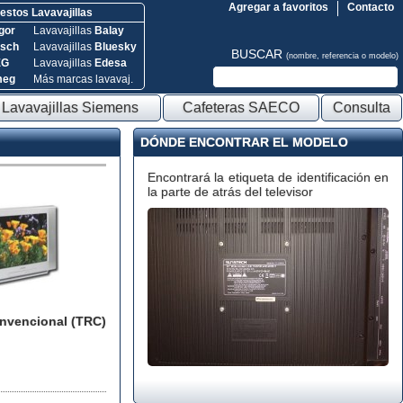
Agregar a favoritos
Contacto
stos Lavavajillas
gor
Lavavajillas
Balay
sch
Lavavajillas
Bluesky
BUSCAR
(nombre, referencia o modelo)
EG
Lavavajillas
Edesa
meg
Más marcas lavavaj.
Lavavajillas Siemens
Cafeteras SAECO
Consulta
DÓNDE ENCONTRAR EL MODELO
Encontrará la etiqueta de identificación en
la parte de atrás del televisor
onvencional (TRC)