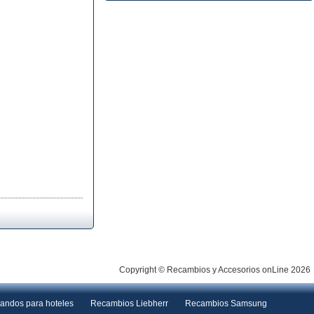
Copyright © Recambios y Accesorios onLine 2026
andos para hoteles
Recambios Liebherr
Recambios Samsung