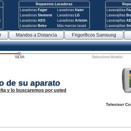
Repuestos Lavadoras
Repue
Lavadoras
Fagor
Lavadoras
Haier
Lavavajillas
Fa
y
Lavadoras
Siemens
Lavadoras
LG
Lavavajillas
Bo
t
Lavadoras
AEG
Lavadoras
Ariston
Lavavajillas
A
Lavadoras
Beko
Más marcas lavad.
Lavavajillas
S
r
Mandos a Distancia
Frigoríficos Samsung
SILVA
Seleccione Modelo
o de su aparato
lta y lo buscaremos por usted
Televisor C