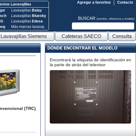
Agregar a favoritos
Contacto
stos Lavavajillas
gor
Lavavajillas
Balay
sch
Lavavajillas
Bluesky
BUSCAR
(nombre, referencia o modelo)
EG
Lavavajillas
Edesa
meg
Más marcas lavavaj.
Lavavajillas Siemens
Cafeteras SAECO
Consulta
DÓNDE ENCONTRAR EL MODELO
Encontrará la etiqueta de identificación en
la parte de atrás del televisor
onvencional (TRC)