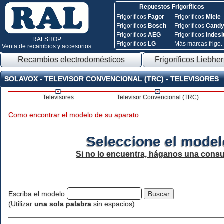
Repuestos Frigoríficos
Frigoríficos
Fagor
Frigoríficos
Miele
Frigoríficos
Bosch
Frigoríficos
Cand
Frigoríficos
AEG
Frigoríficos
Indesi
RALSHOP
Frigoríficos
LG
Más marcas frigo.
Venta de recambios y accesorios
Recambios electrodomésticos
Frigoríficos Liebher
SOLAVOX - TELEVISOR CONVENCIONAL (TRC) - TELEVISORES
Televisores
Televisor Convencional (TRC)
Como encontrar el modelo de su aparato
Seleccione el model
Si no lo encuentra, háganos una consu
Escriba el modelo
(Utilizar
una sola palabra
sin espacios)