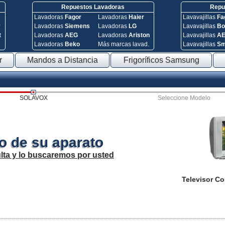
Repuestos Lavadoras
Repue
Lavadoras
Fagor
Lavadoras
Haier
Lavavajillas
Fa
y
Lavadoras
Siemens
Lavadoras
LG
Lavavajillas
Bo
t
Lavadoras
AEG
Lavadoras
Ariston
Lavavajillas
A
Lavadoras
Beko
Más marcas lavad.
Lavavajillas
S
r
Mandos a Distancia
Frigoríficos Samsung
SOLAVOX
Seleccione Modelo
o de su aparato
lta y lo buscaremos por usted
Televisor C