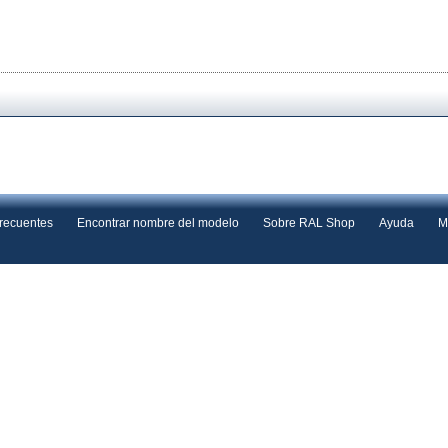
frecuentes
Encontrar nombre del modelo
Sobre RAL Shop
Ayuda
M