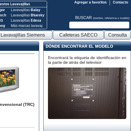
Agregar a favoritos
Contacto
stos Lavavajillas
gor
Lavavajillas
Balay
sch
Lavavajillas
Bluesky
BUSCAR
(nombre, referencia o modelo)
EG
Lavavajillas
Edesa
meg
Más marcas lavavaj.
Lavavajillas Siemens
Cafeteras SAECO
Consulta
DÓNDE ENCONTRAR EL MODELO
Encontrará la etiqueta de identificación en
la parte de atrás del televisor
onvencional (TRC)