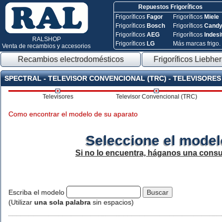
Repuestos Frigoríficos
Frigoríficos
Fagor
Frigoríficos
Miele
Frigoríficos
Bosch
Frigoríficos
Cand
Frigoríficos
AEG
Frigoríficos
Indesi
RALSHOP
Frigoríficos
LG
Más marcas frigo.
Venta de recambios y accesorios
Recambios electrodomésticos
Frigoríficos Liebher
SPECTRAL - TELEVISOR CONVENCIONAL (TRC) - TELEVISORES
Televisores
Televisor Convencional (TRC)
Como encontrar el modelo de su aparato
Seleccione el model
Si no lo encuentra, háganos una consu
Escriba el modelo
(Utilizar
una sola palabra
sin espacios)