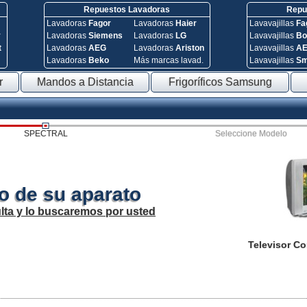
Repuestos Lavadoras
Repue
Lavadoras
Fagor
Lavadoras
Haier
Lavavajillas
Fa
y
Lavadoras
Siemens
Lavadoras
LG
Lavavajillas
Bo
t
Lavadoras
AEG
Lavadoras
Ariston
Lavavajillas
A
Lavadoras
Beko
Más marcas lavad.
Lavavajillas
S
r
Mandos a Distancia
Frigoríficos Samsung
SPECTRAL
Seleccione Modelo
o de su aparato
lta y lo buscaremos por usted
Televisor C