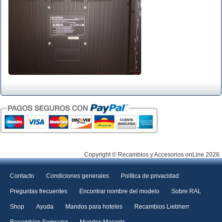
Copyright © Recambios y Accesorios onLine 2026
Contacto
Condiciones generales
Política de privacidad
Preguntas frecuentes
Encontrar nombre del modelo
Sobre RAL
Shop
Ayuda
Mandos para hoteles
Recambios Liebherr