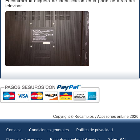
Encontrará la etiqueta de identificación en la parte de atrás del
televisor
Copyright © Recambios y Accesorios onLine 2026
Contacto
Condiciones generales
Política de privacidad
Preguntas frecuentes
Encontrar nombre del modelo
Sobre RAL