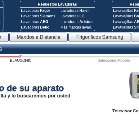
Repuestos Lavadoras
Repue
Lavadoras
Fagor
Lavadoras
Haier
Lavavajillas
Fa
y
Lavadoras
Siemens
Lavadoras
LG
Lavavajillas
Bo
t
Lavadoras
AEG
Lavadoras
Ariston
Lavavajillas
A
Lavadoras
Beko
Más marcas lavad.
Lavavajillas
S
r
Mandos a Distancia
Frigoríficos Samsung
S
BLAUSONIC
Seleccione Modelo
o de su aparato
lta y lo buscaremos por usted
Televisor C