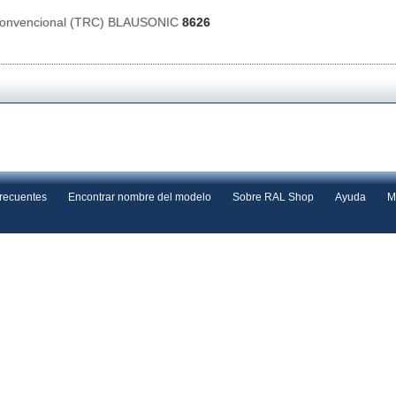
 Convencional (TRC) BLAUSONIC
8626
frecuentes
Encontrar nombre del modelo
Sobre RAL Shop
Ayuda
M