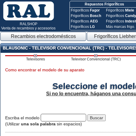
Repuestos Frigoríficos
Frigoríficos
Fagor
Frigoríficos
Miele
Frigoríficos
Bosch
Frigoríficos
Cand
Frigoríficos
AEG
Frigoríficos
Indesi
RALSHOP
Frigoríficos
LG
Más marcas frigo.
Venta de recambios y accesorios
Recambios electrodomésticos
Frigoríficos Liebher
BLAUSONIC - TELEVISOR CONVENCIONAL (TRC) - TELEVISORE
Televisores
Televisor Convencional (TRC)
Como encontrar el modelo de su aparato
Seleccione el model
Si no lo encuentra, háganos una consu
Escriba el modelo
(Utilizar
una sola palabra
sin espacios)