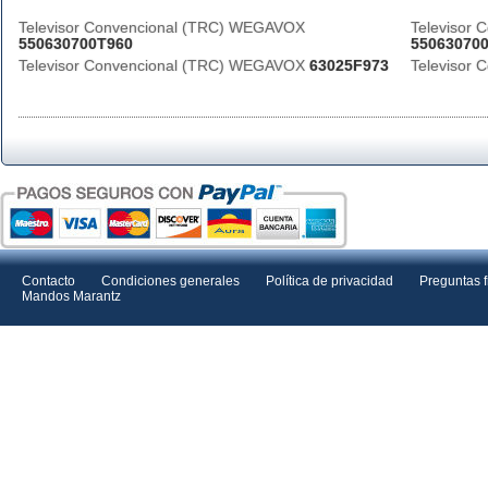
Televisor Convencional (TRC) WEGAVOX
Televisor
550630700T960
55063070
Televisor Convencional (TRC) WEGAVOX
63025F973
Televisor
Contacto
Condiciones generales
Política de privacidad
Preguntas 
Mandos Marantz