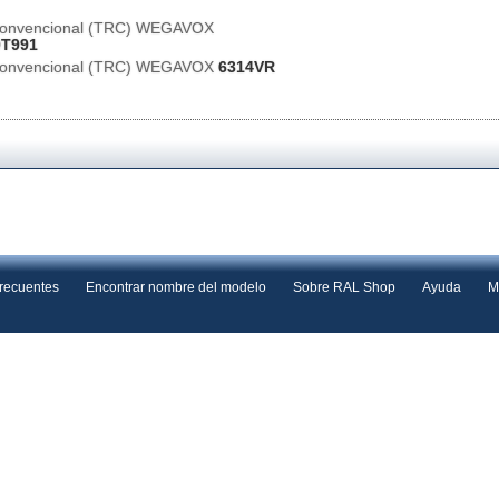
 Convencional (TRC) WEGAVOX
0T991
 Convencional (TRC) WEGAVOX
6314VR
frecuentes
Encontrar nombre del modelo
Sobre RAL Shop
Ayuda
M