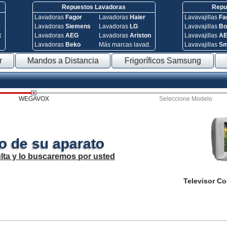
Repuestos Lavadoras
Repue
Lavadoras
Fagor
Lavadoras
Haier
Lavavajillas
Fa
y
Lavadoras
Siemens
Lavadoras
LG
Lavavajillas
Bo
t
Lavadoras
AEG
Lavadoras
Ariston
Lavavajillas
A
Lavadoras
Beko
Más marcas lavad.
Lavavajillas
S
r
Mandos a Distancia
Frigoríficos Samsung
WEGAVOX
Seleccione Modelo
o de su aparato
lta y lo buscaremos por usted
Televisor C