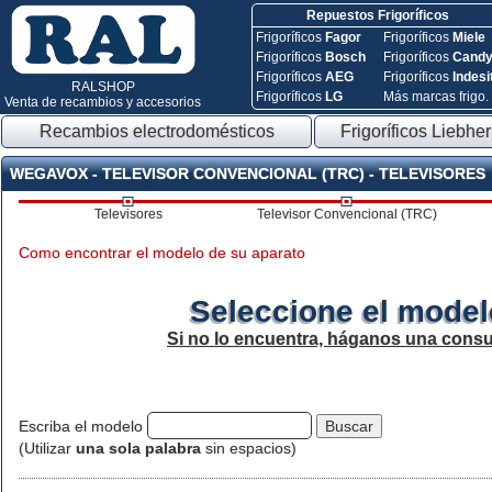
Repuestos Frigoríficos
Frigoríficos
Fagor
Frigoríficos
Miele
Frigoríficos
Bosch
Frigoríficos
Cand
Frigoríficos
AEG
Frigoríficos
Indesi
RALSHOP
Frigoríficos
LG
Más marcas frigo.
Venta de recambios y accesorios
Recambios electrodomésticos
Frigoríficos Liebher
WEGAVOX - TELEVISOR CONVENCIONAL (TRC) - TELEVISORES
Televisores
Televisor Convencional (TRC)
Como encontrar el modelo de su aparato
Seleccione el model
Si no lo encuentra, háganos una consu
Escriba el modelo
(Utilizar
una sola palabra
sin espacios)