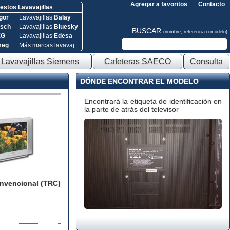
Agregar a favoritos
Contacto
stos Lavavajillas
gor
Lavavajillas
Balay
sch
Lavavajillas
Bluesky
BUSCAR
(nombre, referencia o modelo)
EG
Lavavajillas
Edesa
meg
Más marcas lavavaj.
Lavavajillas Siemens
Cafeteras SAECO
Consulta
DÓNDE ENCONTRAR EL MODELO
Encontrará la etiqueta de identificación en
la parte de atrás del televisor
onvencional (TRC)