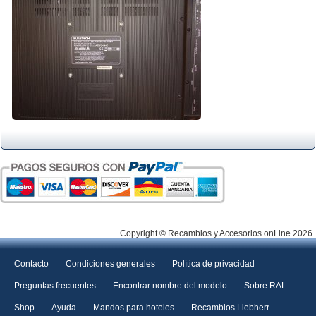
Copyright © Recambios y Accesorios onLine 2026
Contacto
Condiciones generales
Política de privacidad
Preguntas frecuentes
Encontrar nombre del modelo
Sobre RAL
Shop
Ayuda
Mandos para hoteles
Recambios Liebherr