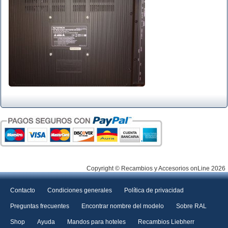
Copyright © Recambios y Accesorios onLine 2026
Contacto
Condiciones generales
Política de privacidad
Preguntas frecuentes
Encontrar nombre del modelo
Sobre RAL
Shop
Ayuda
Mandos para hoteles
Recambios Liebherr