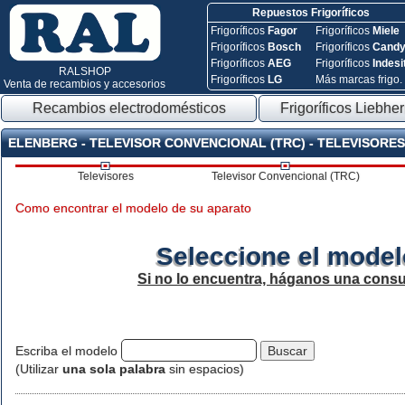
Repuestos Frigoríficos
Frigoríficos
Fagor
Frigoríficos
Miele
Frigoríficos
Bosch
Frigoríficos
Cand
Frigoríficos
AEG
Frigoríficos
Indesi
RALSHOP
Frigoríficos
LG
Más marcas frigo.
Venta de recambios y accesorios
Recambios electrodomésticos
Frigoríficos Liebher
ELENBERG - TELEVISOR CONVENCIONAL (TRC) - TELEVISORES
Televisores
Televisor Convencional (TRC)
Como encontrar el modelo de su aparato
Seleccione el model
Si no lo encuentra, háganos una consu
Escriba el modelo
(Utilizar
una sola palabra
sin espacios)