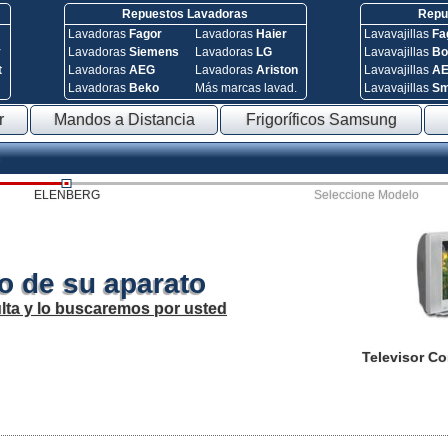
Repuestos Lavadoras
Repue
Lavadoras
Fagor
Lavadoras
Haier
Lavavajillas
Fa
y
Lavadoras
Siemens
Lavadoras
LG
Lavavajillas
Bo
t
Lavadoras
AEG
Lavadoras
Ariston
Lavavajillas
A
Lavadoras
Beko
Más marcas lavad.
Lavavajillas
S
r
Mandos a Distancia
Frigoríficos Samsung
ELENBERG
Seleccione Modelo
o de su aparato
lta y lo buscaremos por usted
Televisor C