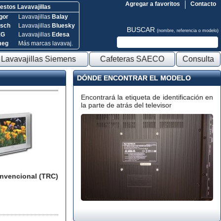
Agregar a favoritos
Contacto
stos Lavavajillas
gor
Lavavajillas
Balay
sch
Lavavajillas
Bluesky
BUSCAR
(nombre, referencia o modelo)
EG
Lavavajillas
Edesa
meg
Más marcas lavavaj.
Lavavajillas Siemens
Cafeteras SAECO
Consulta
DÓNDE ENCONTRAR EL MODELO
Encontrará la etiqueta de identificación en
la parte de atrás del televisor
onvencional (TRC)