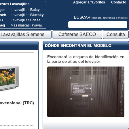
Agregar a favoritos
Contacto
stos Lavavajillas
gor
Lavavajillas
Balay
sch
Lavavajillas
Bluesky
BUSCAR
(nombre, referencia o modelo)
EG
Lavavajillas
Edesa
meg
Más marcas lavavaj.
Lavavajillas Siemens
Cafeteras SAECO
Consulta
DÓNDE ENCONTRAR EL MODELO
Encontrará la etiqueta de identificación en
la parte de atrás del televisor
onvencional (TRC)