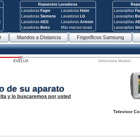
Repuestos Lavadoras
Repue
Lavadoras
Fagor
Lavadoras
Haier
Lavavajillas
Fa
y
Lavadoras
Siemens
Lavadoras
LG
Lavavajillas
Bo
t
Lavadoras
AEG
Lavadoras
Ariston
Lavavajillas
A
Lavadoras
Beko
Más marcas lavad.
Lavavajillas
S
r
Mandos a Distancia
Frigoríficos Samsung
EVELUX
Seleccione Modelo
o de su aparato
lta y lo buscaremos por usted
Televisor C