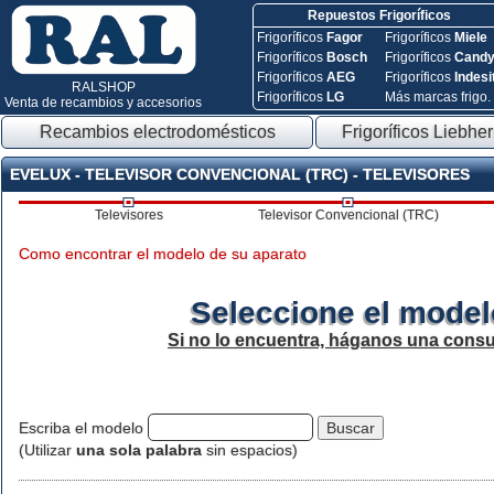
Repuestos Frigoríficos
Frigoríficos
Fagor
Frigoríficos
Miele
Frigoríficos
Bosch
Frigoríficos
Cand
Frigoríficos
AEG
Frigoríficos
Indesi
RALSHOP
Frigoríficos
LG
Más marcas frigo.
Venta de recambios y accesorios
Recambios electrodomésticos
Frigoríficos Liebher
EVELUX - TELEVISOR CONVENCIONAL (TRC) - TELEVISORES
Televisores
Televisor Convencional (TRC)
Como encontrar el modelo de su aparato
Seleccione el model
Si no lo encuentra, háganos una consu
Escriba el modelo
(Utilizar
una sola palabra
sin espacios)