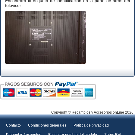
Encontrará la etiqueta de identificación en la parte de atrás del
televisor
Copyright © Recambios y Accesorios onLine 2026
Contacto
Condiciones generales
Política de privacidad
Preguntas frecuentes
Encontrar nombre del modelo
Sobre RAL