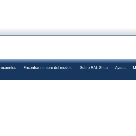
frecuentes
Encontrar nombre del modelo
Sobre RAL Shop
Ayuda
M