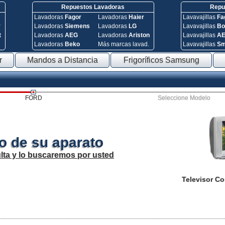
Repuestos Lavadoras
Repue
Lavadoras
Fagor
Lavadoras
Haier
Lavavajillas
Fa
y
Lavadoras
Siemens
Lavadoras
LG
Lavavajillas
Bo
t
Lavadoras
AEG
Lavadoras
Ariston
Lavavajillas
A
Lavadoras
Beko
Más marcas lavad.
Lavavajillas
S
r
Mandos a Distancia
Frigoríficos Samsung
FORD
Seleccione Modelo
o de su aparato
lta y lo buscaremos por usted
Televisor C