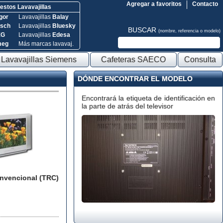
Agregar a favoritos
Contacto
stos Lavavajillas
gor
Lavavajillas
Balay
sch
Lavavajillas
Bluesky
BUSCAR
(nombre, referencia o modelo)
EG
Lavavajillas
Edesa
meg
Más marcas lavavaj.
Lavavajillas Siemens
Cafeteras SAECO
Consulta
DÓNDE ENCONTRAR EL MODELO
Encontrará la etiqueta de identificación en
la parte de atrás del televisor
onvencional (TRC)