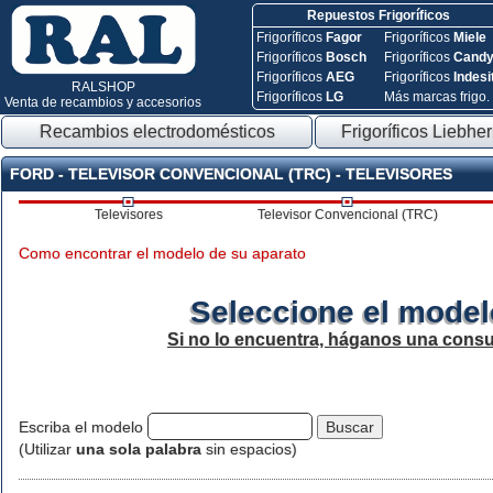
Repuestos Frigoríficos
Frigoríficos
Fagor
Frigoríficos
Miele
Frigoríficos
Bosch
Frigoríficos
Cand
Frigoríficos
AEG
Frigoríficos
Indesi
RALSHOP
Frigoríficos
LG
Más marcas frigo.
Venta de recambios y accesorios
Recambios electrodomésticos
Frigoríficos Liebher
FORD - TELEVISOR CONVENCIONAL (TRC) - TELEVISORES
Televisores
Televisor Convencional (TRC)
Como encontrar el modelo de su aparato
Seleccione el model
Si no lo encuentra, háganos una consu
Escriba el modelo
(Utilizar
una sola palabra
sin espacios)