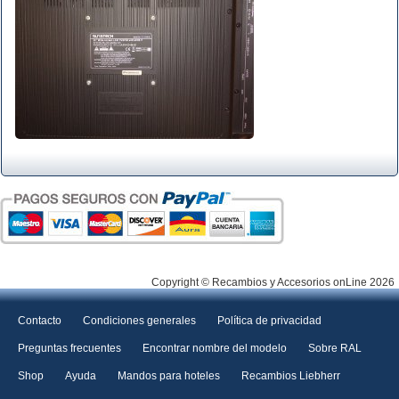
Copyright © Recambios y Accesorios onLine 2026
Contacto
Condiciones generales
Política de privacidad
Preguntas frecuentes
Encontrar nombre del modelo
Sobre RAL
Shop
Ayuda
Mandos para hoteles
Recambios Liebherr